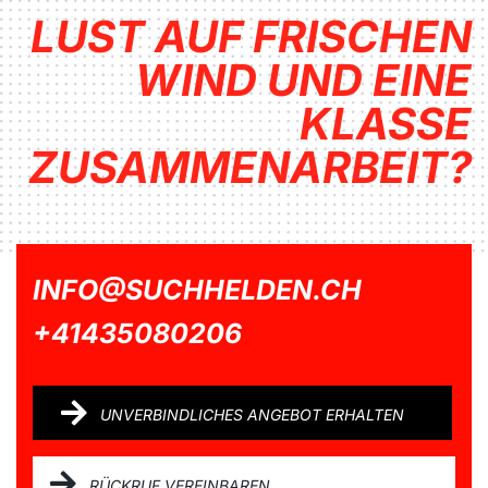
LUST AUF FRISCHEN
WIND UND EINE
KLASSE
ZUSAMMEN­ARBEIT?
INFO@SUCHHELDEN.CH
+41435080206
UNVERBINDLICHES ANGEBOT ERHALTEN
RÜCKRUF VEREINBAREN